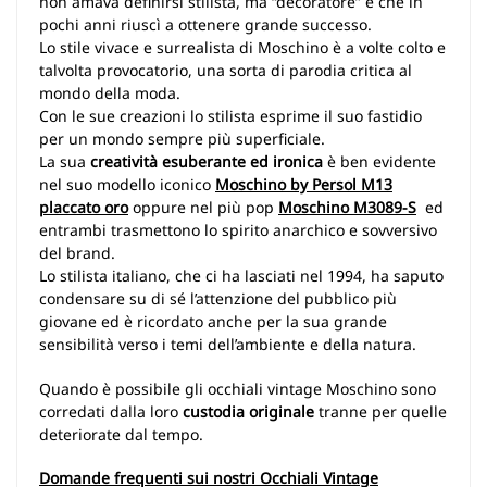
non amava definirsi stilista, ma “decoratore” e che in
pochi anni riuscì a ottenere grande successo.
Lo stile vivace e surrealista di Moschino è a volte colto e
talvolta provocatorio, una sorta di parodia critica al
mondo della moda.
Con le sue creazioni lo stilista esprime il suo fastidio
per un mondo sempre più superficiale.
La sua
creatività esuberante ed ironica
è ben evidente
nel suo modello iconico
Moschino by Persol M13
placcato oro
oppure nel più pop
Moschino M3089-S
ed
entrambi trasmettono lo spirito anarchico e sovversivo
del brand.
Lo stilista italiano, che ci ha lasciati nel 1994, ha saputo
condensare su di sé l’attenzione del pubblico più
giovane ed è ricordato anche per la sua grande
sensibilità verso i temi dell’ambiente e della natura.
Quando è possibile gli occhiali vintage Moschino sono
corredati dalla loro
custodia originale
tranne per quelle
deteriorate dal tempo.
Domande frequenti sui nostri Occhiali Vintage