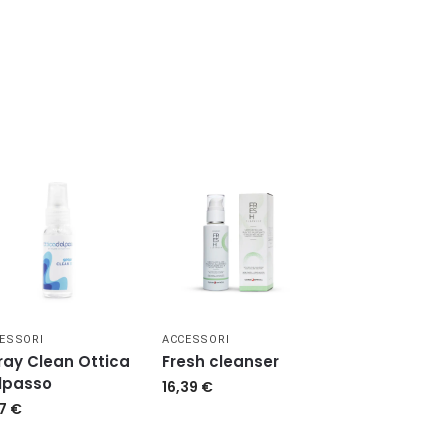
ESSORI
ACCESSORI
ray Clean Ottica
Fresh cleanser
lpasso
16,39
€
87
€