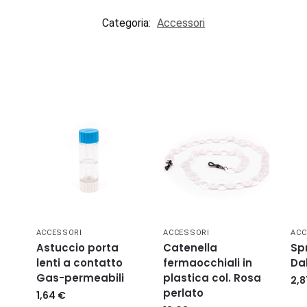
Categoria:
Accessori
ACCESSORI
ACCESSORI
ACC
Astuccio porta
Catenella
Sp
lenti a contatto
fermaocchiali in
Da
Gas-permeabili
plastica col. Rosa
2,
perlato
1,64
€