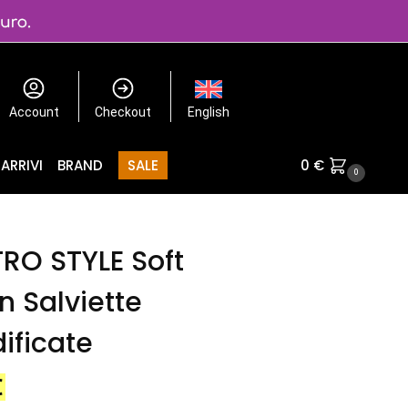
Account
Checkout
English
ARRIVI
BRAND
SALE
0
€
0
RO STYLE Soft
n Salviette
ificate
€