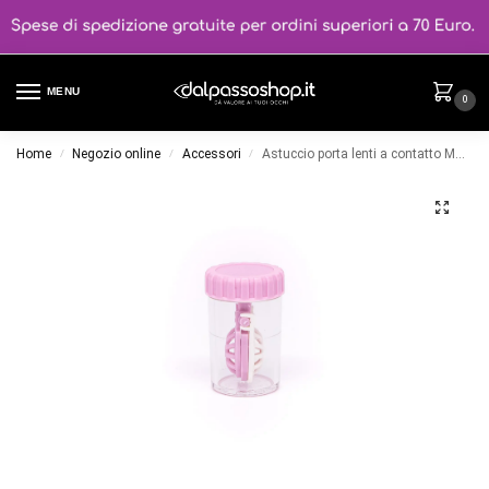
MENU
0
Home
Negozio online
Accessori
Astuccio porta lenti a contatto Morbide a cestello
/
/
/