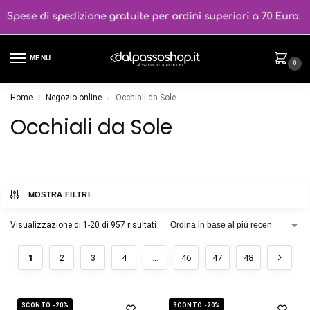
MENU
0
Home
Negozio online
Occhiali da Sole
/
/
Occhiali da Sole
MOSTRA FILTRI
Visualizzazione di 1-20 di 957 risultati
1
2
3
4
…
46
47
48
SCONTO -20%
SCONTO -20%