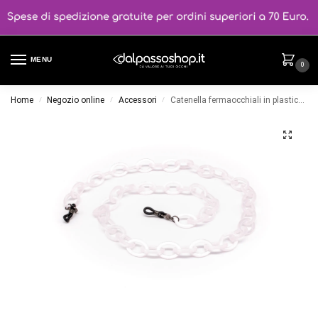
MENU
0
Home
Negozio online
Accessori
Catenella fermaocchiali in plastica col. Rosa perlato
/
/
/