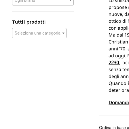
Lo stilis
Ogni Brand
propose s
nuove, da
ottico di
Tutti i prodotti
con applic
Seleziona una categoria
Ma dal 19
Christian
anni ’70 
ad oggi. 
2230
, oc
senza t
degli anni
Quando è 
deteriora
Domande f