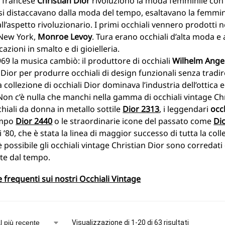
ta francese
Christian Dior
rivoluzionò la moda femminile con l
i distaccavano dalla moda del tempo, esaltavano la femmin
ll’aspetto rivoluzionario. I primi occhiali vennero prodotti n
 New York,
Monroe Levoy
. Tura erano occhiali d’alta moda e 
azioni in smalto e di gioielleria.
69 la musica cambiò: il produttore di occhiali
Wilhelm Ange
 Dior per produrre occhiali di design funzionali senza tradir
la collezione di occhiali Dior dominava l’industria dell’ottica
Non c’è nulla che manchi nella gamma di occhiali vintage Ch
chiali da donna in metallo sottile
Dior 2313
, i leggendari
occ
empo
Dior 2440
o le straordinarie icone del passato come
Di
 ’80, che è stata la linea di maggior successo di tutta la coll
possibile gli occhiali vintage Christian Dior sono corredati
te dal tempo.
requenti sui nostri Occhiali Vintage
Visualizzazione di 1-20 di 63 risultati