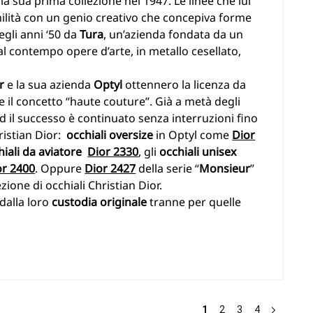
a sua prima collezione nel 1947. Le linee che lui
ilità con un genio creativo che concepiva forme
egli anni ‘50 da
Tura
, un’azienda fondata da un
al contempo opere d’arte, in metallo cesellato,
r
e la sua azienda
Optyl
ottennero la licenza da
e il concetto “haute couture”. Già a metà degli
 ed il successo è continuato senza interruzioni fino
ristian Dior:
occhiali oversize
in Optyl come
Dior
hiali da aviatore
Dior 2330
, gli
occhiali unisex
or 2400
. Oppure
Dior 2427
della serie “
Monsieur
”
ezione di occhiali Christian Dior.
 dalla loro
custodia originale
tranne per quelle
1
2
3
4