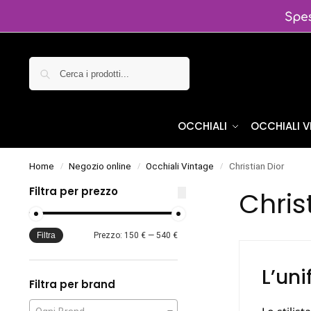
Cerca
OCCHIALI
OCCHIALI 
Home
Negozio online
Occhiali Vintage
Christian Dior
/
/
/
Filtra per prezzo
Chris
Filtra
Prezzo:
150 €
—
540 €
L’uni
Filtra per brand