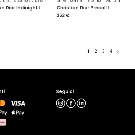
N DIOR
,
OCCHIALI VINTAGE
CHRISTIAN DIOR
,
OCCHIALI VINTAGE
an Dior Indinight 1
Christian Dior Precoll 1
252
€
1
2
3
4
ti
Seguici