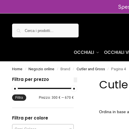
Cerca
OCCHIALI
OCCHIALI 
Home
Negozio online
Brand
Cutler and Gross
Pagina 4
/
/
/
/
Filtra per prezzo
Cutle
Filtra
Prezzo:
300 €
—
670 €
Filtra per colore