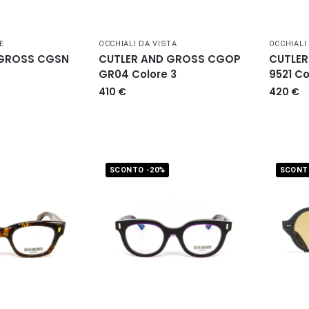
E
OCCHIALI DA VISTA
OCCHIALI
 GROSS CGSN
CUTLER AND GROSS CGOP
CUTLE
GR04 Colore 3
9521 Co
410
€
420
€
SCONTO -20%
SCONT