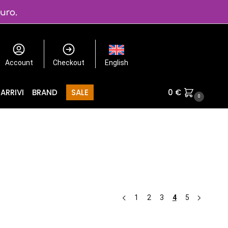
Account
Checkout
English
ARRIVI
BRAND
SALE
0
€
0
1
2
3
4
5