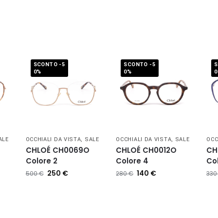
SCONTO -5
SCONTO -5
S
0%
0%
ALE
OCCHIALI DA VISTA
,
SALE
OCCHIALI DA VISTA
,
SALE
OCC
CHLOÉ CH0069O
CHLOÉ CH0012O
CH
Colore 2
Colore 4
Co
250
€
140
€
500
€
280
€
33