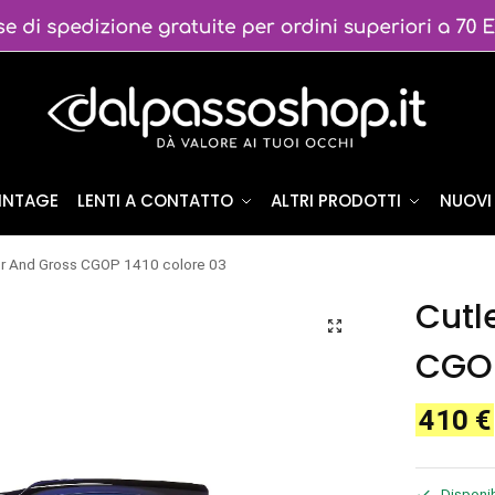
VINTAGE
LENTI A CONTATTO
ALTRI PRODOTTI
NUOVI 
er And Gross CGOP 1410 colore 03
Cutl
CGOP
410
€
Disponib