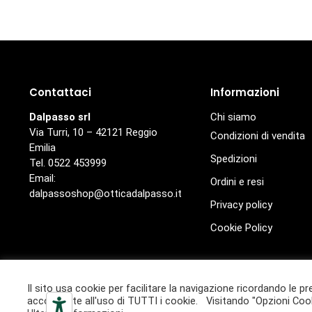
Contattaci
Informazioni
Dalpasso srl
Chi siamo
Via Turri, 10 – 42121 Reggio
Condizioni di vendita
Emilia
Spedizioni
Tel. 0522 453999
Email:
Ordini e resi
dalpassoshop@otticadalpasso.it
Privacy policy
Cookie Policy
© Ottica Dalpasso
Il sito usa cookie per facilitare la navigazione ricordando le pr
Ottica Dalpasso è un marchio di proprietà di Dalpasso S.r.l. 
acconsente all'uso di TUTTI i cookie. Visitando "Opzioni Cook