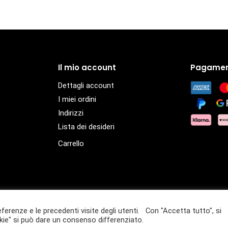
Il mio account
Pagamen
Dettagli account
I miei ordini
Indirizzi
Lista dei desideri
Carrello
eferenze e le precedenti visite degli utenti. Con "Accetta tutto", si
– P.IVA 01432940359
ie" si può dare un consenso differenziato.