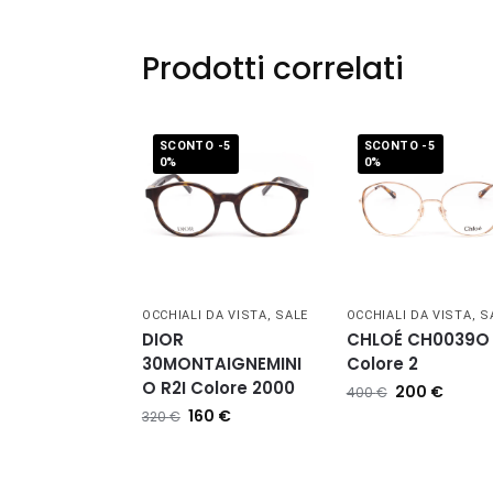
Prodotti correlati
SCONTO -5
SCONTO -5
0%
0%
OCCHIALI DA VISTA
,
SALE
OCCHIALI DA VISTA
,
S
DIOR
CHLOÉ CH0039O
30MONTAIGNEMINI
Colore 2
O R2I Colore 2000
200
€
400
€
160
€
320
€