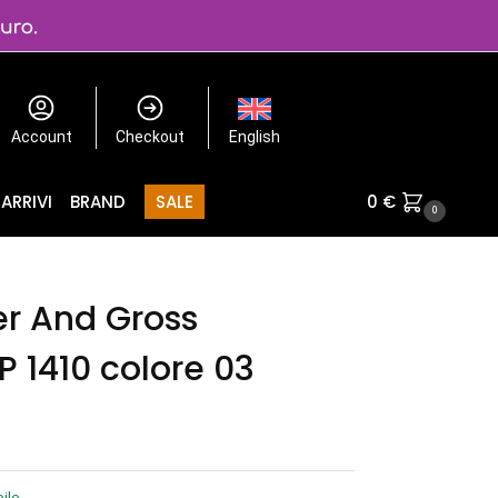
Account
Checkout
English
ARRIVI
BRAND
SALE
0
€
0
er And Gross
 1410 colore 03
ile