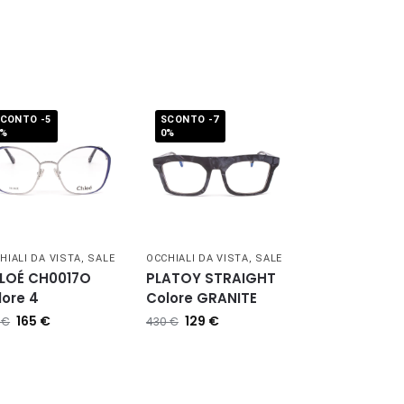
CONTO -5
SCONTO -7
0%
0%
HIALI DA VISTA
,
SALE
OCCHIALI DA VISTA
,
SALE
LOÉ CH0017O
PLATOY STRAIGHT
lore 4
Colore GRANITE
165
€
129
€
0
€
430
€