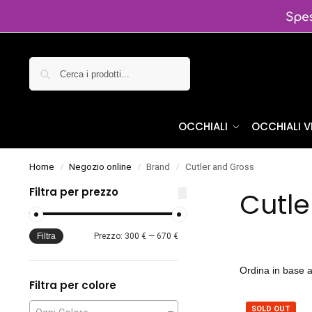
Cerca
OCCHIALI
OCCHIALI 
Home
Negozio online
Brand
Cutler and Gross
/
/
/
Filtra per prezzo
Cutle
Filtra
Prezzo:
300 €
—
670 €
Filtra per colore
SOLD OUT