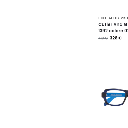
OCCHIALI DA VIS
Cutler And 
1392 colore 0
328
€
410
€