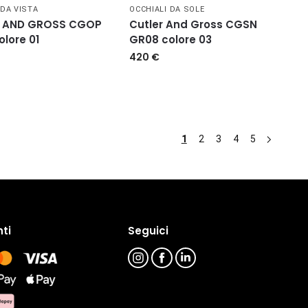
 DA VISTA
OCCHIALI DA SOLE
R AND GROSS CGOP
Cutler And Gross CGSN
lore 01
GR08 colore 03
420
€
1
2
3
4
5
ti
Seguici