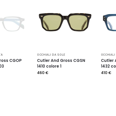
TA
OCCHIALI DA SOLE
OCCHIALI
Gross CGOP
Cutler And Gross CGSN
Cutler
03
1410 colore 1
1432 co
460
€
410
€