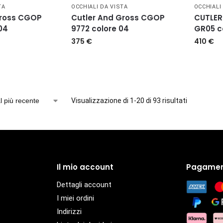
TA
OCCHIALI DA VISTA
OCCHIALI
Gross CGOP
Cutler And Gross CGOP
CUTLE
04
9772 colore 04
GR05 co
375
€
410
€
Visualizzazione di 1-20 di 93 risultati
Il mio account
Pagamen
Dettagli account
I miei ordini
Indirizzi