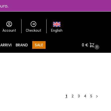
Account
Checkout
English
ARRIVI
BRAND
SALE
0
€
0
1
2
3
4
5