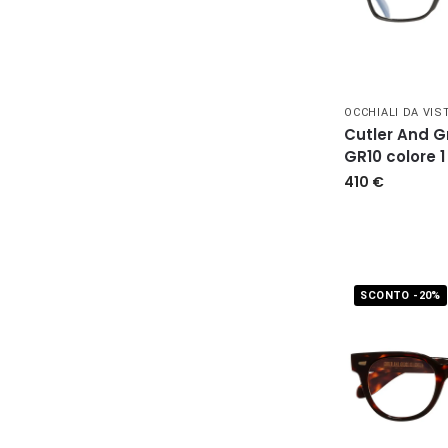
OCCHIALI DA VIS
Cutler And 
GR10 colore 1
410
€
SCONTO -20%