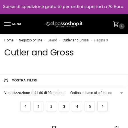
MENU
0
Home
Negozio online
Brand
Cutler and Gross
Pagina 3
/
/
/
/
Cutler and Gross
MOSTRA FILTRI
Visualizzazione di 41-60 di 93 risultati
1
2
3
4
5