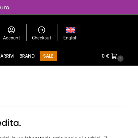
Account
Checkout
English
ARRIVI
BRAND
SALE
0
€
0
edita.