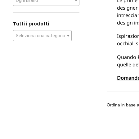
Le prime 
Ogni Brand
designer 
intreccia
design in
Tutti i prodotti
Ispirazio
Seleziona una categoria
occhiali 
Quando è 
quelle de
Domande f