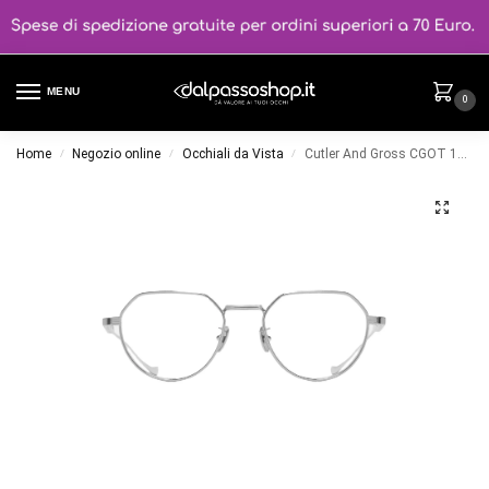
MENU
0
Home
Negozio online
Occhiali da Vista
Cutler And Gross CGOT 1430 colore 2
/
/
/