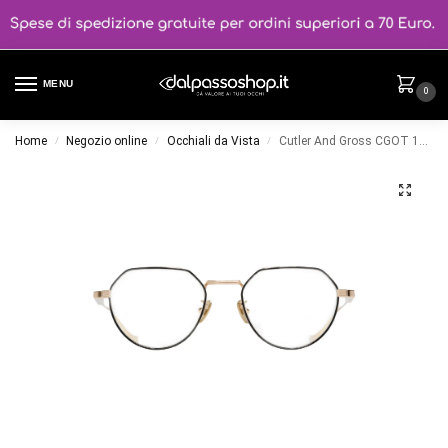
MENU
0
Home
Negozio online
Occhiali da Vista
Cutler And Gross CGOT 1430 colore 1
/
/
/