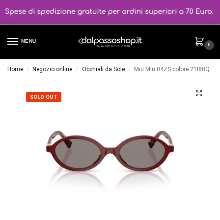
MENU
0
Home
Negozio online
Occhiali da Sole
Miu Miu 04ZS colore 21I80Q
/
/
/
SOLD OUT