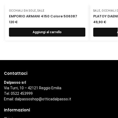
OCCHIALI DA SOLE
,
SALE
SALE
,
OCCHIALI 
EMPORIO ARMANI 4150 Colore 506387
PLATOY DAEN
120
€
49,90
€
Aggiungi al carrello
Contattaci
Dalpasso srl
Via Turri, 10 – 42121 Reggio Emilia
Tel. 0522 453999
Email:
dalpassoshop@otticadalpasso.it
Informazioni