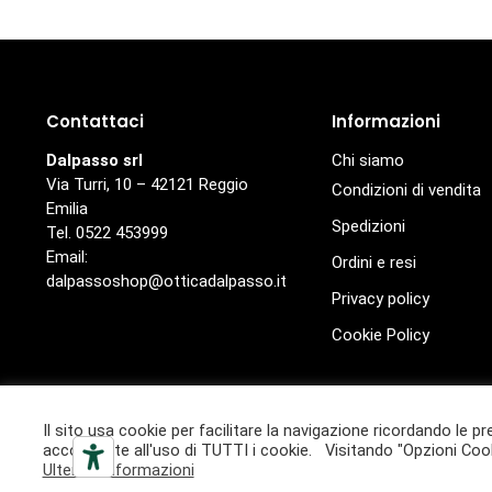
Contattaci
Informazioni
Dalpasso srl
Chi siamo
Via Turri, 10 – 42121 Reggio
Condizioni di vendita
Emilia
Spedizioni
Tel. 0522 453999
Email:
Ordini e resi
dalpassoshop@otticadalpasso.it
Privacy policy
Cookie Policy
© Ottica Dalpasso
Il sito usa cookie per facilitare la navigazione ricordando le pr
Ottica Dalpasso è un marchio di proprietà di Dalpasso S.r.l. 
acconsente all'uso di TUTTI i cookie. Visitando "Opzioni Cook
Ulteriori informazioni