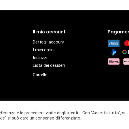
Il mio account
Pagamen
Dettagli account
I miei ordini
Indirizzi
Lista dei desideri
Carrello
eferenze e le precedenti visite degli utenti. Con "Accetta tutto", si
– P.IVA 01432940359
ie" si può dare un consenso differenziato.