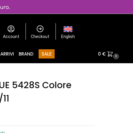
Account
Checkout
English
ARRIVI
BRAND
SALE
0
€
0
E 5428S Colore
11
ile