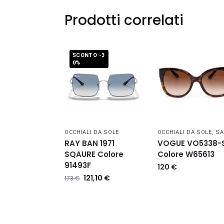
Prodotti correlati
SCONTO -3
0%
OCCHIALI DA SOLE
OCCHIALI DA SOLE
,
SA
RAY BAN 1971
VOGUE VO5338-
SQAURE Colore
Colore W65613
91493F
120
€
121,10
€
173
€