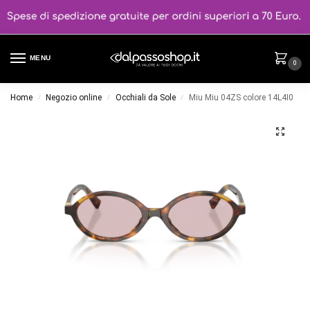
MENU
0
Home
Negozio online
Occhiali da Sole
Miu Miu 04ZS colore 14L4I0
/
/
/