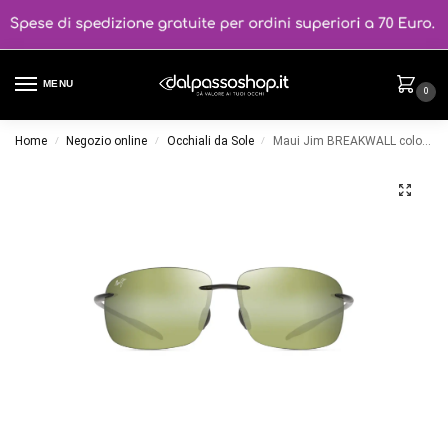
MENU
0
Home
Negozio online
Occhiali da Sole
Maui Jim BREAKWALL colore HT422-15
/
/
/