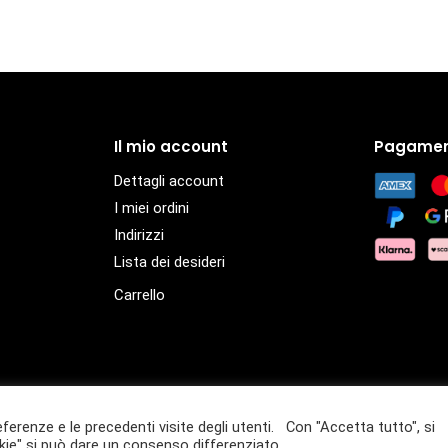
Il mio account
Pagamen
Dettagli account
I miei ordini
Indirizzi
Lista dei desideri
Carrello
eferenze e le precedenti visite degli utenti. Con "Accetta tutto", si
– P.IVA 01432940359
ie" si può dare un consenso differenziato.