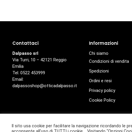
Contattaci
Informazioni
Dalpasso srl
Chi siamo
Via Turri, 10 – 42121 Reggio
Condizioni di vendita
Emilia
Spedizioni
Tel. 0522 453999
Email:
Ordini e resi
dalpassoshop@otticadalpasso.it
Privacy policy
Cookie Policy
© Ottica Dalpasso
Il sito usa cookie per facilitare la navigazione ricordando le pr
Ottica Dalpasso è un marchio di proprietà di Dalpasso S.r.l. 
acconsente all'uso di TUTTI i cookie. Visitando "Opzioni Cook