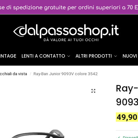
VINTAGE
LENTI A CONTATTO
ALTRI PRODOTTI
NUOVI 
cchiali da vista
Ray-Ban Junior 9093V colore 3542
/
Ray-
9093
49,9
Disponib