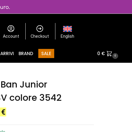
Account
Checkout
English
ARRIVI
BRAND
SALE
0
€
0
Ban Junior
V colore 3542
0
€
ile