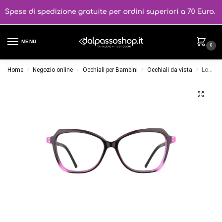
MENU
0
Home
Negozio online
Occhiali per Bambini
Occhiali da vista
Lookkino 03890.48 colore W1
/
/
/
/