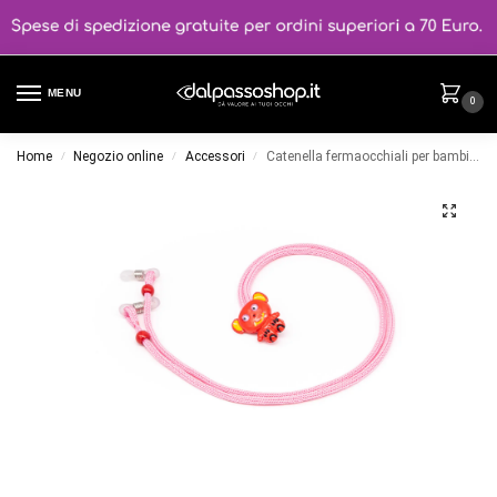
MENU
0
Home
Negozio online
Accessori
Catenella fermaocchiali per bambini Fashion Cords CENTRO STYLE Col.Rosa
/
/
/