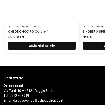
OCCHIALI DA VISTA
,
SALE
OCCHIALI DA VIS
CHLOÉ CH0017O Colore 4
LINDBERG SPIR
165
€
455
€
330
€
Aggiungi al carrello
Contattaci
Dalpasso srl
Via Turri, 10 – 42121 Reggio Emilia
Tel. 0522 453999
Email:
dalpassoshop@otticadalpasso.it