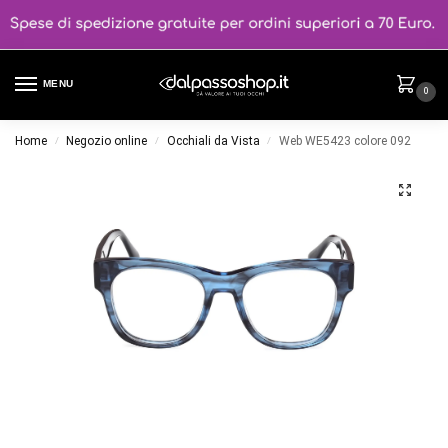
MENU
0
Home
Negozio online
Occhiali da Vista
Web WE5423 colore 092
/
/
/