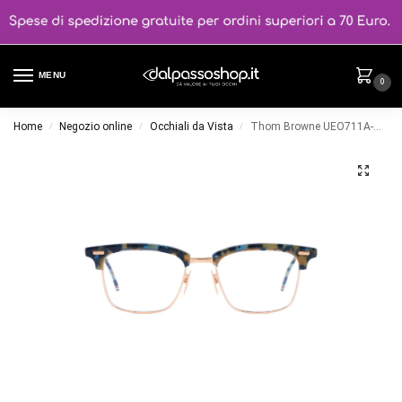
MENU
0
Home
Negozio online
Occhiali da Vista
Thom Browne UEO711A-G0003 colore 416
/
/
/