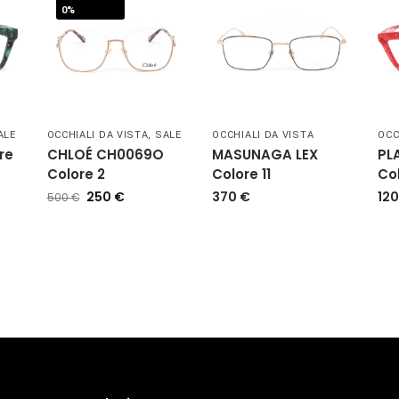
0%
ALE
OCCHIALI DA VISTA
,
SALE
OCCHIALI DA VISTA
OCC
re
CHLOÉ CH0069O
MASUNAGA LEX
PL
Colore 2
Colore 11
Co
250
€
370
€
12
500
€