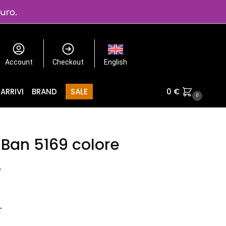
Account
Checkout
English
ARRIVI
BRAND
SALE
0
€
0
Ban 5169 colore
4
T