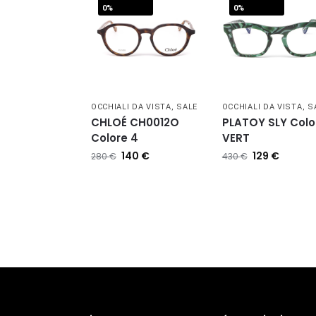
0%
0%
OCCHIALI DA VISTA
,
SALE
OCCHIALI DA VISTA
,
S
CHLOÉ CH0012O
PLATOY SLY Colo
Colore 4
VERT
140
€
129
€
280
€
430
€