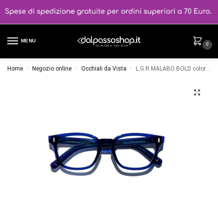
MENU
0
Home
Negozio online
Occhiali da Vista
L.G.R MALABO BOLD colore 89
/
/
/