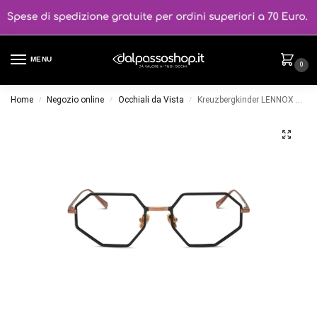
MENU
0
Home
Negozio online
Occhiali da Vista
Kreuzbergkinder LENNOX colore C4
/
/
/