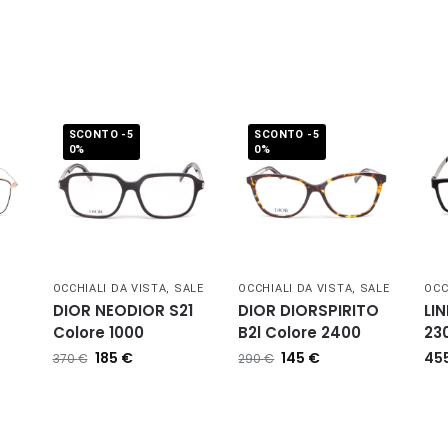
SCONTO -5
SCONTO -5
0%
0%
OCCHIALI DA VISTA
,
SALE
OCCHIALI DA VISTA
,
SALE
OCC
DIOR NEODIOR S21
DIOR DIORSPIRITO
LI
Colore 1000
B2l Colore 2400
23
185
€
145
€
45
370
€
290
€