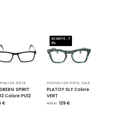
SCONTO -7
0%
HIALI DA VISTA
OCCHIALI DA VISTA
,
SALE
NDBERG SPIRIT
PLATOY SLY Colore
03 Colore PU12
VERT
5
€
129
€
430
€