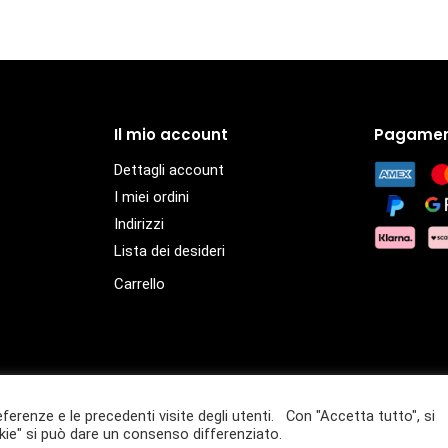
Il mio account
Pagamen
Dettagli account
I miei ordini
Indirizzi
Lista dei desideri
Carrello
eferenze e le precedenti visite degli utenti. Con "Accetta tutto", si
– P.IVA 01432940359
ie" si può dare un consenso differenziato.