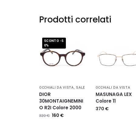
Prodotti correlati
SCONTO -5
0%
OCCHIALI DA VISTA
,
SALE
OCCHIALI DA VISTA
DIOR
MASUNAGA LEX
30MONTAIGNEMINI
Colore 11
O R2I Colore 2000
370
€
160
€
320
€