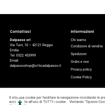
Contattaci
Informazioni
Dalpasso srl
Chi siamo
Via Turri, 10 – 42121 Reggio
Condizioni di vendita
Emilia
Spedizioni
Tel. 0522 453999
Email:
Ordini e resi
dalpassoshop@otticadalpasso.it
Privacy policy
Cookie Policy
© Ottica Dalpasso
Il sito usa cookie per facilitare la navigazione ricordando le pr
Ottica Dalpasso è un marchio di proprietà di Dalpasso S.r.l. 
acconsente all'uso di TUTTI i cookie. Visitando "Opzioni Cook