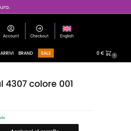
Account
Checkout
English
ARRIVI
BRAND
SALE
0
€
0
l 4307 colore 001
ile