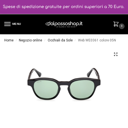
MENU
0
Home
Negozio online
Occhiali da Sole
Web WE0361 colore 05N
/
/
/