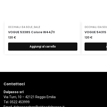
OCCHIALI DA SOLE
,
SALE
OCCHIALI DA SO
VOGUE 5338S Colore W44/11
VOGUE 5431S
120
€
120
€
Aggiungi al carrello
Contattaci
Dalpasso srl
Via Turri, 10 – 42121 Reggio Emilia
Tel. 0522 453999