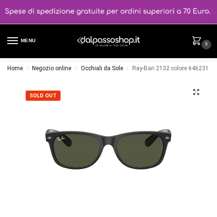
MENU
0
Home
Negozio online
Occhiali da Sole
Ray-Ban 2132 colore 646231
/
/
/
SOLD OUT