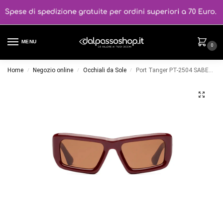
MENU
0
Home
Negozio online
Occhiali da Sole
Port Tanger PT-2504 SABEA colore bordeaux
/
/
/