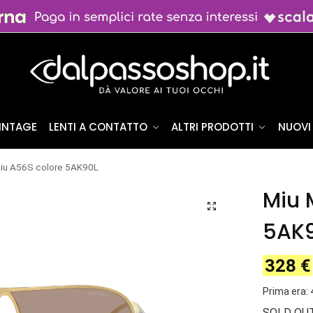
VINTAGE
LENTI A CONTATTO
ALTRI PRODOTTI
NUOVI 
iu A56S colore 5AK90L
Miu 
5AK
328
€
Prima era: 
SOLD OU