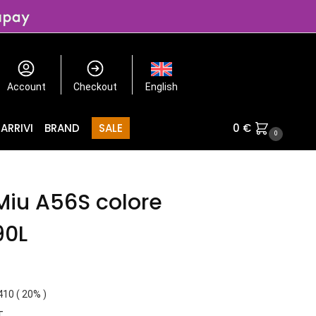
Account
Checkout
English
ARRIVI
BRAND
SALE
0
€
0
Miu A56S colore
90L
410 ( 20% )
T