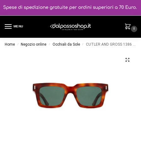
MENU
0
Home
Negozio online
Occhiali da Sole
CUTLER AND GROSS 1386 Colore 7
/
/
/