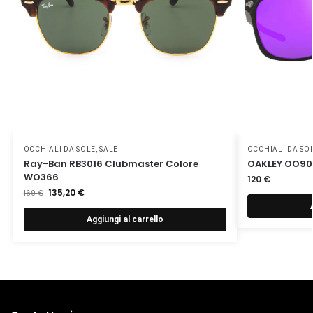
OCCHIALI DA SOLE
,
SALE
OCCHIALI DA SO
Ray-Ban RB3016 Clubmaster Colore
OAKLEY OO901
WO366
120
€
135,20
€
169
€
Aggiungi al carrello