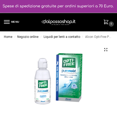
MENU
0
Home
Negozio online
Liquidi per lenti a contatto
Alcon Opti-Free Puremoist 90 ml
/
/
/