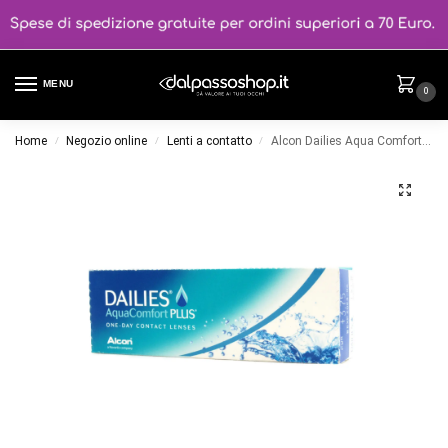
MENU
0
Home
Negozio online
Lenti a contatto
Alcon Dailies Aqua Comfort Plus One Day 30
/
/
/