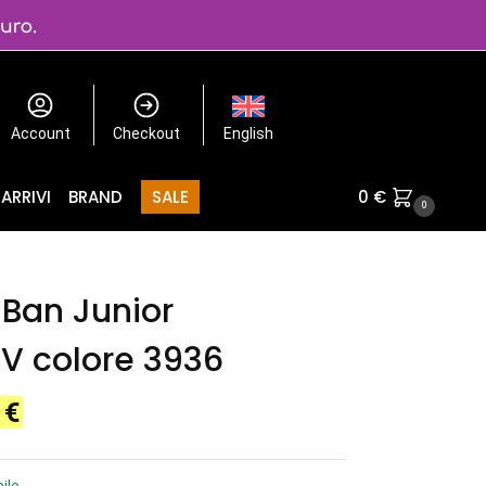
Account
Checkout
English
ARRIVI
BRAND
SALE
0
€
0
Ban Junior
V colore 3936
0
€
ile