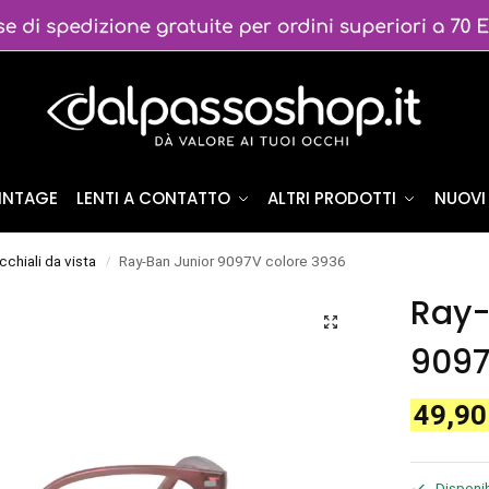
VINTAGE
LENTI A CONTATTO
ALTRI PRODOTTI
NUOVI 
cchiali da vista
Ray-Ban Junior 9097V colore 3936
/
Ray-
9097
49,9
Disponib