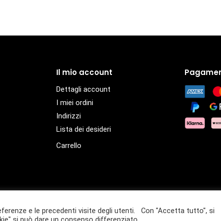
Il mio account
Pagamen
Dettagli account
I miei ordini
Indirizzi
Lista dei desideri
Carrello
eferenze e le precedenti visite degli utenti. Con "Accetta tutto", si
– P.IVA 01432940359
ie" si può dare un consenso differenziato.