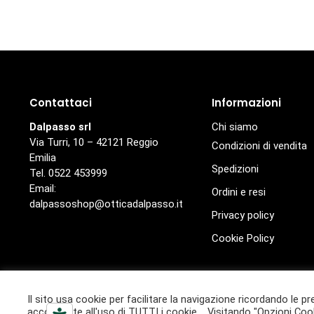
Contattaci
Informazioni
Dalpasso srl
Chi siamo
Via Turri, 10 – 42121 Reggio
Condizioni di vendita
Emilia
Spedizioni
Tel. 0522 453999
Email:
Ordini e resi
dalpassoshop@otticadalpasso.it
Privacy policy
Cookie Policy
© Ottica Dalpasso
Il sito usa cookie per facilitare la navigazione ricordando le pr
Ottica Dalpasso è un marchio di proprietà di Dalpasso S.r.l. 
acconsente all'uso di TUTTI i cookie. Visitando "Opzioni Cook