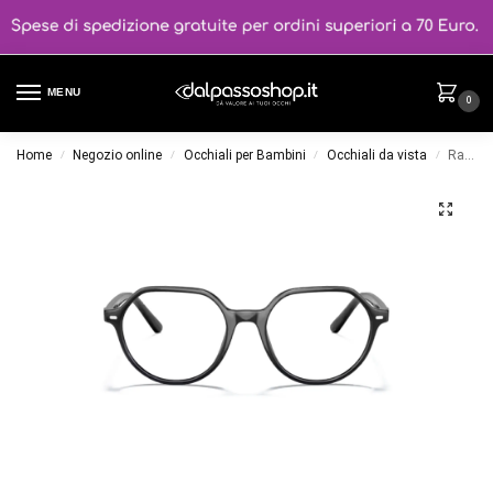
MENU
0
Home
Negozio online
Occhiali per Bambini
Occhiali da vista
Ray-Ban Junior 9095V colore 3542
/
/
/
/