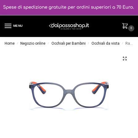
MENU
0
Home
Negozio online
Occhiali per Bambini
Occhiali da vista
Ray-Ban Junior 1598 colore 3775
/
/
/
/