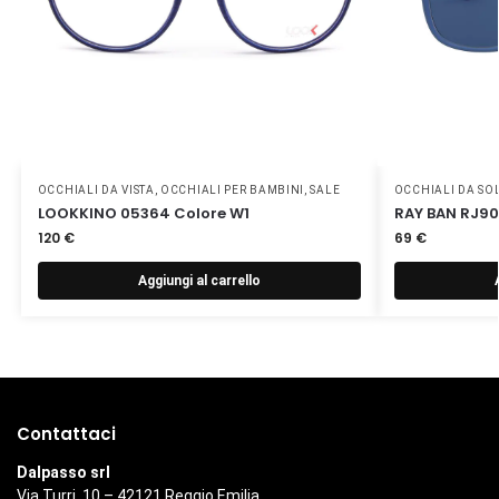
OCCHIALI DA VISTA
,
OCCHIALI PER BAMBINI
,
SALE
OCCHIALI DA SO
LOOKKINO 05364 Colore W1
RAY BAN RJ90
120
€
69
€
Aggiungi al carrello
Contattaci
Dalpasso srl
Via Turri, 10 – 42121 Reggio Emilia