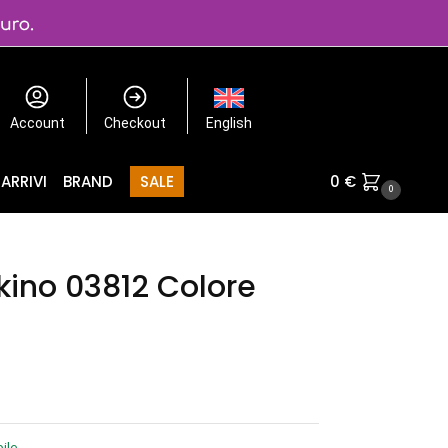
Account
Checkout
English
ARRIVI
BRAND
SALE
0
€
0
kino 03812 Colore
ile