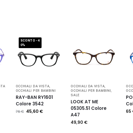
SCONTO -4
0%
STA
OCCHIALI DA VISTA
,
OCCHIALI DA VISTA
,
OCC
OCCHIALI PER BAMBINI
OCCHIALI PER BAMBINI
,
OCC
SALE
RAY-BAN RY1601
PO
LOOK AT ME
Colore 3542
Co
05305.51 Colore
45,60
€
65
76
€
A47
49,90
€