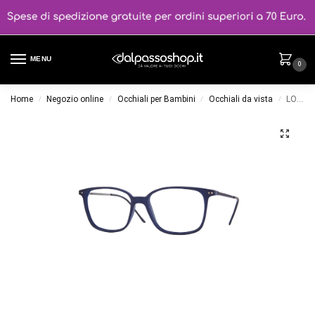
MENU
0
Home
Negozio online
Occhiali per Bambini
Occhiali da vista
LOOK AT ME 05366.50 Colore W1
/
/
/
/