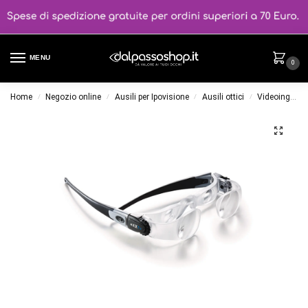
MENU
0
Home
Negozio online
Ausili per Ipovisione
Ausili ottici
Videoingranditori
/
/
/
/