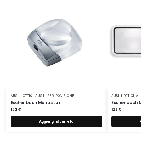
AUSILI OTTICI
,
AUSILI PER IPOVISIONE
AUSILI OTTICI
,
AU
Eschenbach Menas Lux
Eschenbach M
172
€
122
€
Aggiungi al carrello