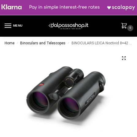
MENU
0
Home
Binoculars and Telescopes
BINOCULARS LEICA Noctivid 8×42 Black
/
/