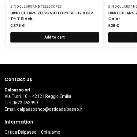
BINOCULARS AND TELESCOPES
BINOCULARS AND
BINOCULARS ZEISS VICTORY SF-32 8X32
BINOCULARS Z
T*LT Black
Color
2.379
€
528
€
Add to cart
Contact us
Dalpasso srl
Via Turri, 10 – 42121 Reggio Emilia
Tel. 0522 453999
Email:
dalpassoshop@otticadalpasso.it
Information
Ottica Dalpasso – Chi siamo