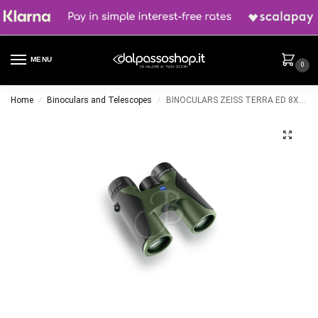
MENU
0
Home
Binoculars and Telescopes
BINOCULARS ZEISS TERRA ED 8X32 – Green Color
/
/