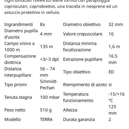
Ogni binocolo TERRA ED viene fornito con parapioggia
coprioculari, copriobiettivi, una tracolla in neoprene ed un
astuccio protettivo in velluto.
Ingrandimenti
8x
Diametro obiettivo
32 mm
Diametro pupilla
4 mm
Valore crepuscolare
16
d’uscita
Campo visivo a
Distanza minima
135 m
1,6 m
1000 m
focalizzazione
Compensazione
16.5
+3/-3 dpt
Estrazione pupillare
diottrica
mm
Distanza
56 – 74
Tipo obiettivo
ED
interpupillare
mm
Schmidt-
Tipo prismi
Riempimento di azoto
si
Pechan
Temperatura
-15/+16
Tenuta stagna
100 mbar
funzionamento
°C
125
Peso netto
510 g
Altezza
mm
Modello
TERRA
Durata garanzia
2