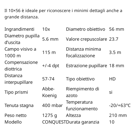
Il 10×56 è ideale per riconoscere i minimi dettagli anche a
grande distanza.
Ingrandimenti
10x
Diametro obiettivo
56 mm
Diametro pupilla
5.6 mm
Valore crepuscolare
23.7
d’uscita
Campo visivo a
Distanza minima
115 m
3.5 m
1000 m
focalizzazione
Compensazione
+/-4 dpt
Estrazione pupillare
18 mm
diottrica
Distanza
57-74
Tipo obiettivo
HD
interpupillare
Abbe-
Riempimento di
Tipo prismi
si
Koenig
azoto
Temperatura
Tenuta stagna
400 mbar
-20/+63°C
funzionamento
Peso netto
1275 g
Altezza
210 mm
Modello
CONQUEST
Durata garanzia
10