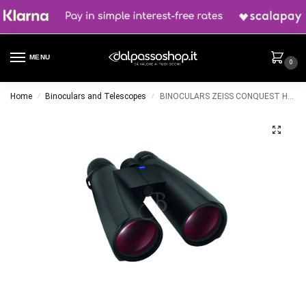
MENU
0
Home
Binoculars and Telescopes
BINOCULARS ZEISS CONQUEST HD-56 10X56T* LT Black
/
/