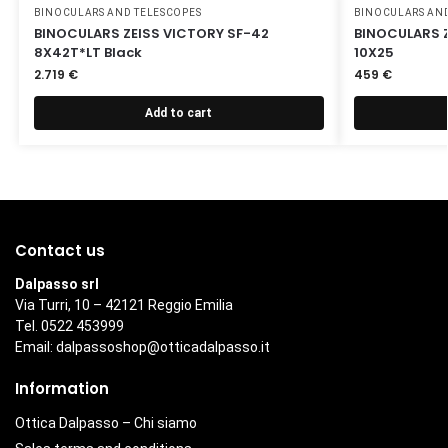
BINOCULARS AND TELESCOPES
BINOCULARS AND
BINOCULARS ZEISS VICTORY SF-42
BINOCULARS Z
8X42T*LT Black
10X25
2.719
€
459
€
Add to cart
Contact us
Dalpasso srl
Via Turri, 10 – 42121 Reggio Emilia
Tel. 0522 453999
Email:
dalpassoshop@otticadalpasso.it
Information
Ottica Dalpasso – Chi siamo