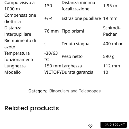
Campo visivo a
Distanza minima
130
1.95 m
1000 m
focalizzazione
Compensazione
+/-4
Estrazione pupillare
19 mm
diottrica
Distanza
Schimdt-
76 mm
Tipo prismi
interpupillare
Pechan
Riempimento di
si
Tenuta stagna
400 mbar
azoto
Temperatura
-30/63
Peso netto
590 g
funzionamento
°C
Lunghezza
150 mm
Larghezza
112 mm
Modello
VICTORY
Durata garanzia
10
Category:
Binoculars and Telescopes
Related products
-13% DISCOUNT