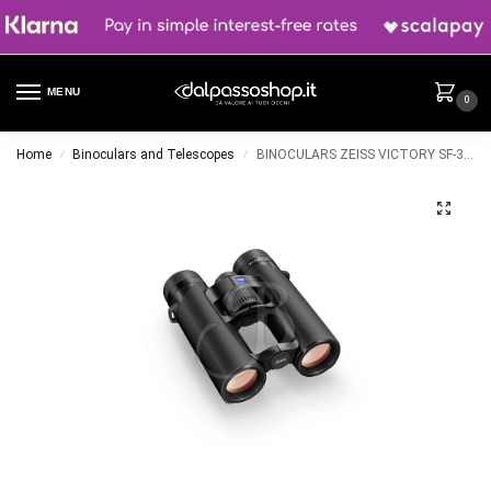
MENU
0
Home
Binoculars and Telescopes
BINOCULARS ZEISS VICTORY SF-32 10X32 T*LT Black
/
/