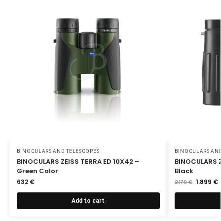
BINOCULARS AND TELESCOPES
BINOCULARS AND
BINOCULARS ZEISS TERRA ED 10X42 –
BINOCULARS Z
Green Color
Black
632
€
1.899
€
2.179
€
Add to cart