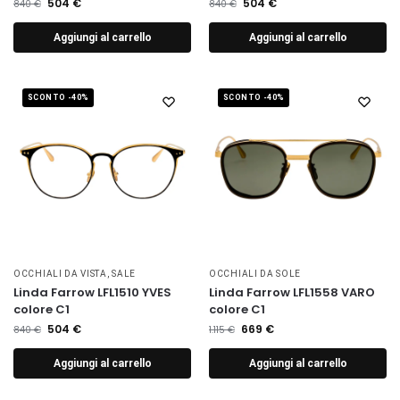
504
€
504
€
840
€
840
€
Aggiungi al carrello
Aggiungi al carrello
SCONTO -40%
SCONTO -40%
OCCHIALI DA VISTA
,
SALE
OCCHIALI DA SOLE
Linda Farrow LFL1510 YVES
Linda Farrow LFL1558 VARO
colore C1
colore C1
504
€
669
€
840
€
1.115
€
Aggiungi al carrello
Aggiungi al carrello