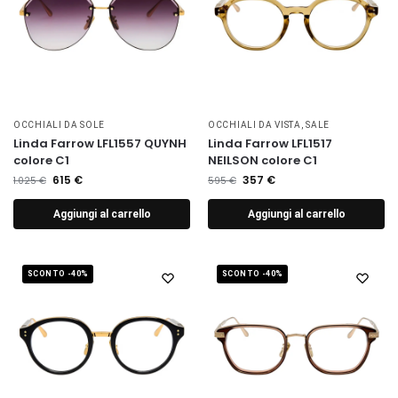
OCCHIALI DA SOLE
OCCHIALI DA VISTA
,
SALE
Linda Farrow LFL1557 QUYNH
Linda Farrow LFL1517
colore C1
NEILSON colore C1
615
€
357
€
1.025
€
595
€
Aggiungi al carrello
Aggiungi al carrello
SCONTO -40%
SCONTO -40%