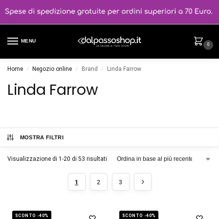
MENU
0
Home
Negozio online
Brand
Linda Farrow
/
/
/
Linda Farrow
MOSTRA FILTRI
Visualizzazione di 1-20 di 53 risultati
1
2
3
SCONTO -40%
SCONTO -40%