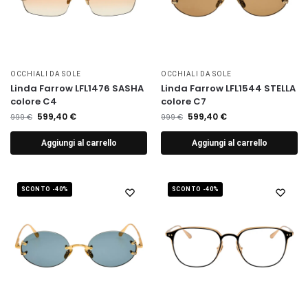
OCCHIALI DA SOLE
OCCHIALI DA SOLE
Linda Farrow LFL1476 SASHA
Linda Farrow LFL1544 STELLA
colore C4
colore C7
599,40
€
599,40
€
999
€
999
€
Aggiungi al carrello
Aggiungi al carrello
SCONTO -40%
SCONTO -40%