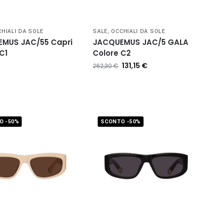
HIALI DA SOLE
SALE
,
OCCHIALI DA SOLE
MUS JAC/55 Capri
JACQUEMUS JAC/5 GALA
C1
Colore C2
131,15
€
262,30
€
O -50%
SCONTO -50%