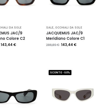
HIALI DA SOLE
SALE
,
OCCHIALI DA SOLE
EMUS JAC/9
JACQUEMUS JAC/9
ano Colore C2
Meridiano Colore C1
143,44
€
143,44
€
286,89
€
SCONTO -50%