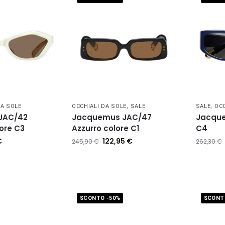
DA SOLE
OCCHIALI DA SOLE
,
SALE
SALE
,
OCC
JAC/42
Jacquemus JAC/47
Jacque
ore C3
Azzurro colore C1
C4
€
122,95
€
245,90
€
262,30
€
SCONTO -50%
SCONT