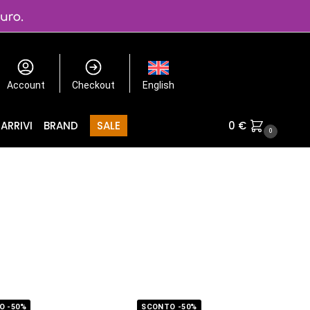
Account
Checkout
English
ARRIVI
BRAND
SALE
0
€
0
O -50%
SCONTO -50%