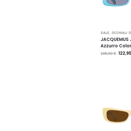
SALE
,
OCCHIALI 
JACQUEMUS 
Azzurro Colo
122,9
245,90
€