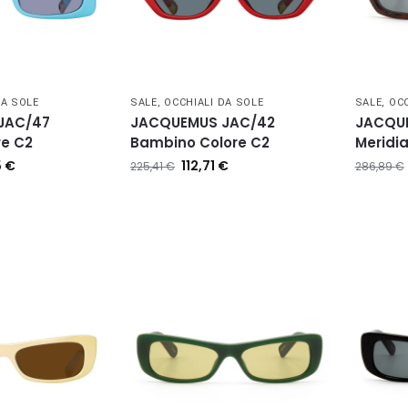
DA SOLE
SALE
,
OCCHIALI DA SOLE
SALE
,
OCC
JAC/47
JACQUEMUS JAC/42
JACQU
re C2
Bambino Colore C2
Meridi
5
€
112,71
€
225,41
€
286,89
€