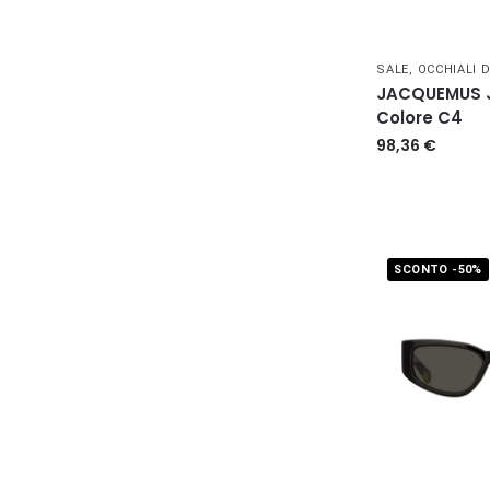
SALE
,
OCCHIALI 
JACQUEMUS J
Colore C4
98,36
€
SCONTO -50%