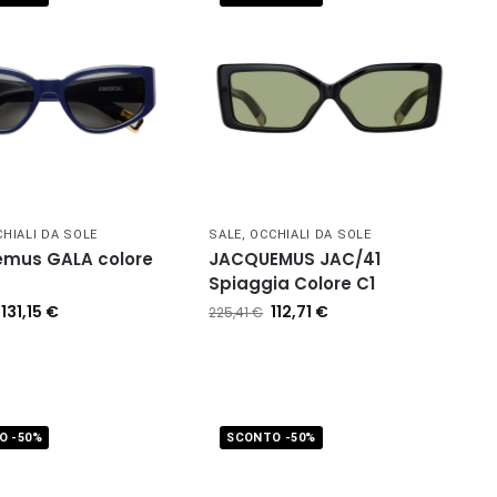
HIALI DA SOLE
SALE
,
OCCHIALI DA SOLE
mus GALA colore
JACQUEMUS JAC/41
Spiaggia Colore C1
131,15
€
112,71
€
225,41
€
O -50%
SCONTO -50%