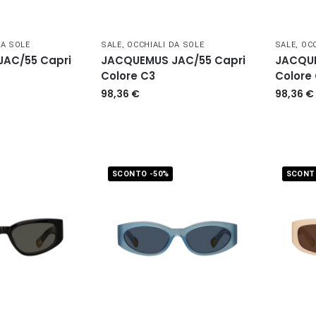
DA SOLE
SALE
,
OCCHIALI DA SOLE
SALE
,
OCC
AC/55 Capri
JACQUEMUS JAC/55 Capri
JACQUE
Colore C3
Colore 
98,36
€
98,36
€
SCONTO -50%
SCONT