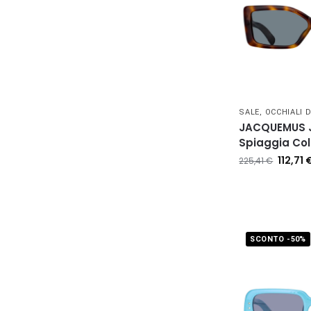
SALE
,
OCCHIALI 
JACQUEMUS 
Spiaggia Col
112,71
225,41
€
SCONTO -50%