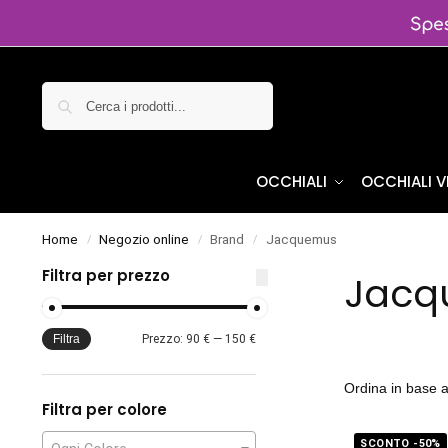
Cerca
OCCHIALI
OCCHIALI 
Home
Negozio online
Brand
Jacquemus
/
/
/
Filtra per prezzo
Jacq
Filtra
Prezzo:
90 €
—
150 €
Filtra per colore
SCONTO -50%