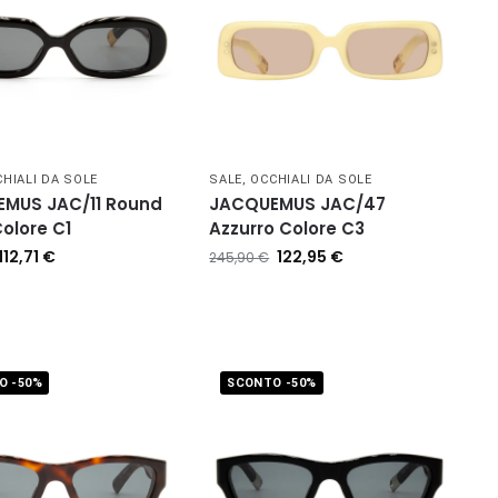
HIALI DA SOLE
SALE
,
OCCHIALI DA SOLE
MUS JAC/11 Round
JACQUEMUS JAC/47
olore C1
Azzurro Colore C3
112,71
€
122,95
€
245,90
€
O -50%
SCONTO -50%