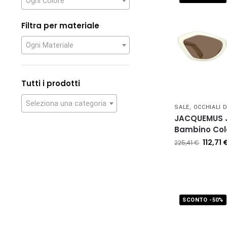
Ogni Colore
Filtra per materiale
Ogni Materiale
Tutti i prodotti
Seleziona una categoria
SALE
,
OCCHIALI 
JACQUEMUS 
Bambino Col
112,71
225,41
€
SCONTO -50%