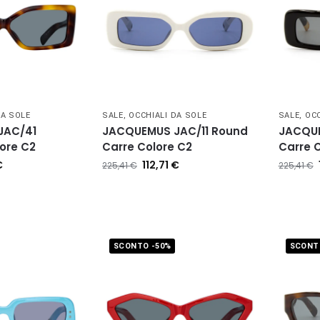
DA SOLE
SALE
,
OCCHIALI DA SOLE
SALE
,
OCC
JAC/41
JACQUEMUS JAC/11 Round
JACQUE
ore C2
Carre Colore C2
Carre C
€
112,71
€
225,41
€
225,41
€
SCONTO -50%
SCONT