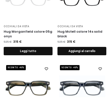
OCCHIALI DA VISTA
OCCHIALI DA VISTA
Hug Morganfield colore 05g
Hug Mctell colore 14s solid
onyx
black
315
€
315
€
525
€
525
€
Leggi tutto
Aggiungi al carrello
SCONTO -40%
SCONTO -40%