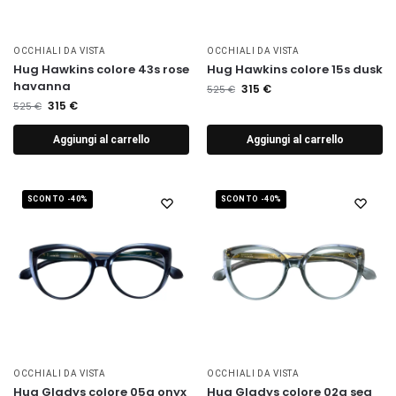
OCCHIALI DA VISTA
OCCHIALI DA VISTA
Hug Hawkins colore 43s rose
Hug Hawkins colore 15s dusk
havanna
315
€
525
€
315
€
525
€
Aggiungi al carrello
Aggiungi al carrello
SCONTO -40%
SCONTO -40%
OCCHIALI DA VISTA
OCCHIALI DA VISTA
Hug Gladys colore 05g onyx
Hug Gladys colore 02g sea