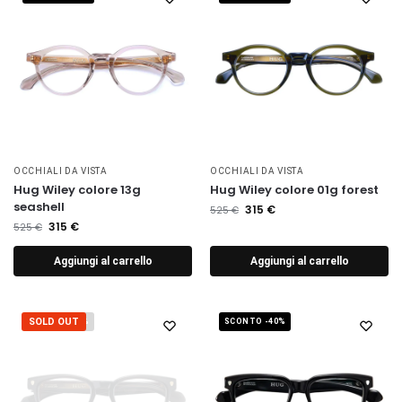
OCCHIALI DA VISTA
OCCHIALI DA VISTA
Hug Wiley colore 13g
Hug Wiley colore 01g forest
seashell
315
€
525
€
315
€
525
€
Aggiungi al carrello
Aggiungi al carrello
SOLD OUT
SCONTO -40%
SCONTO -40%