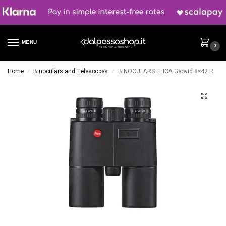
MENU
0
Home
Binoculars and Telescopes
BINOCULARS LEICA Geovid 8×42 R
/
/