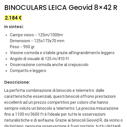
BINOCULARS LEICA Geovid 8×42 R
2.184
€
In sintesi:
Campo visivo − 125m/1000m
Dimensioni − 125x173x70 mm
Peso − 950 gr.
Visione comoda e stabile grazie all’ingrandimento leggero
Angolo di visuale di 125 m/410 ft
Osservazione comoda anche al crepuscolo
Compatto e leggero
Descrizione:
La perfetta combinazione di binocolo e telemetro: dalle
caratteristiche essenziali, questi binocoli offrono prestazioni
eccellenti ad un prezzo competitivo per coloro che hanno
sempre voluto un binocolo a telemetro. La precisa misurazione
fino a 1100 m/3600 ft è l’ideale per tutte le osservazioni
naturalistiche e di avifauna. Grazie ai binocoli Geovid R, da vicino o
da lontano, nessuna osservazione è fuori portata; tutti i dettagli