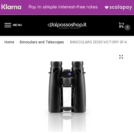
MENU
0
Home
Binoculars and Telescopes
BINOCULARS ZEISS VICTORY SF-42 10X42T*LT Black
/
/