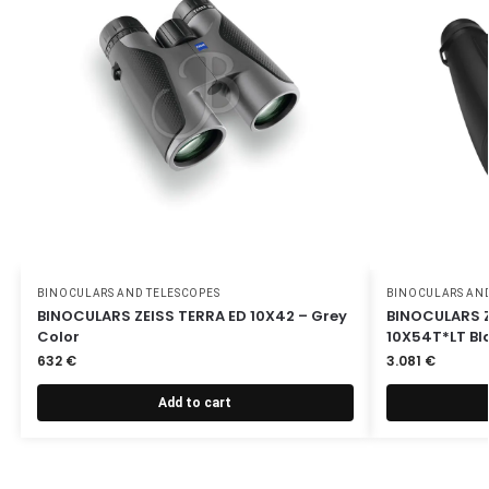
BINOCULARS AND TELESCOPES
BINOCULARS AND
BINOCULARS ZEISS TERRA ED 10X42 – Grey
BINOCULARS 
Color
10X54T*LT Bl
632
€
3.081
€
Add to cart