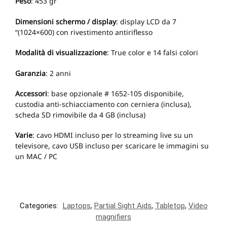
Peso
: 453 gr
Dimensioni schermo / display
: display LCD da 7
“(1024×600) con rivestimento antiriflesso
Modalità di visualizzazione
: True color e 14 falsi colori
Garanzia
: 2 anni
Accessori
: base opzionale # 1652-105 disponibile,
custodia anti-schiacciamento con cerniera (inclusa),
scheda SD rimovibile da 4 GB (inclusa)
Varie
: cavo HDMI incluso per lo streaming live su un
televisore, cavo USB incluso per scaricare le immagini su
un MAC / PC
Categories:
Laptops
,
Partial Sight Aids
,
Tabletop
,
Video
magnifiers