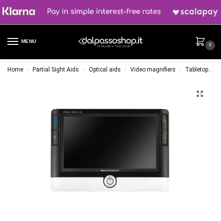
MENU
0
Home
Partial Sight Aids
Optical aids
Video magnifiers
Tabletop
E
/
/
/
/